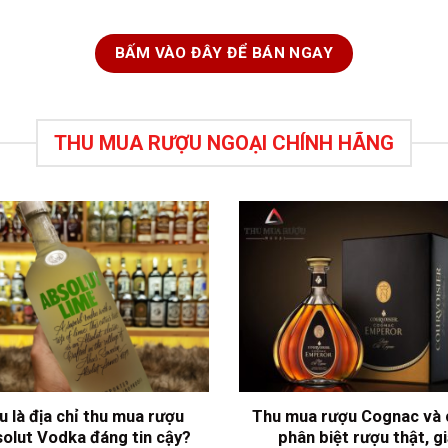
BẤM VÀO ĐÂY ĐỂ BÁN NGAY
THU MUA RƯỢU NGOẠI CHÍNH HÃNG
u là địa chỉ thu mua rượu
Thu mua rượu Cognac và 
olut Vodka đáng tin cậy?
phân biệt rượu thật, g