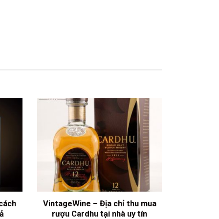
cách
VintageWine – Địa chỉ thu mua
iả
rượu Cardhu tại nhà uy tín