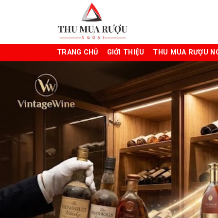
Chuyển
đến
nội
dung
TRANG CHỦ
GIỚI THIỆU
THU MUA RƯỢU N