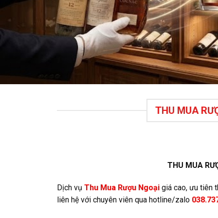
THU MUA RƯỢ
THU MUA RƯỢ
Dịch vụ
Thu Mua Rượu Ngoại
giá cao, ưu tiên 
liên hệ với chuyên viên qua hotline/zalo
038.73