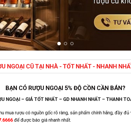
U NGOẠI CŨ TẠI NHÀ - TỐT NHẤT - NHANH NHẤ
BẠN CÓ RƯỢU NGOẠI 5% ĐỘ CỒN CẦN BÁN?
U NGOẠI – GIÁ TỐT NHẤT – GD NHANH NHẤT – THANH T
thu mua rượu có nguồn gốc rõ ràng, sản phẩm chính hãng, đầy đủ 
7.6666
để được báo giá nhanh nhất.