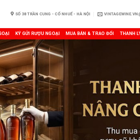
SỐ 38 TRẦN CUNG - CỔ NHUẾ - HÀ NỘI
VINTAGEWINE.V
GOẠI
KÝ GỬI RƯỢU NGOẠI
MUA BÁN & TRAO ĐỔI
THANH L