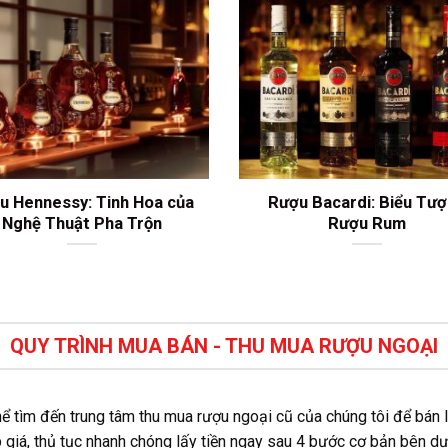
u Hennessy: Tinh Hoa của
Rượu Bacardi: Biểu Tư
Nghệ Thuật Pha Trộn
Rượu Rum
QUY TRÌNH MUA BÁN - THU MUA RƯỢU NGOẠI
hể tìm đến trung tâm thu mua rượu ngoại cũ của chúng tôi để bán
 giá, thủ tục nhanh chóng lấy tiền ngay sau 4 bước cơ bản bên dư