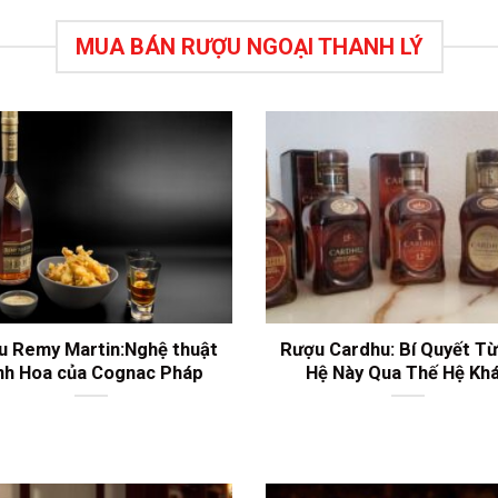
MUA BÁN RƯỢU NGOẠI THANH LÝ
u Remy Martin:Nghệ thuật
Rượu Cardhu: Bí Quyết T
nh Hoa của Cognac Pháp
Hệ Này Qua Thế Hệ Kh