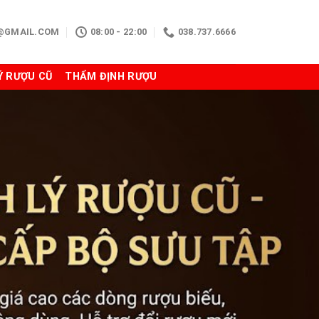
N@GMAIL.COM
08:00 - 22:00
038.737.6666
Ý RƯỢU CŨ
THẨM ĐỊNH RƯỢU