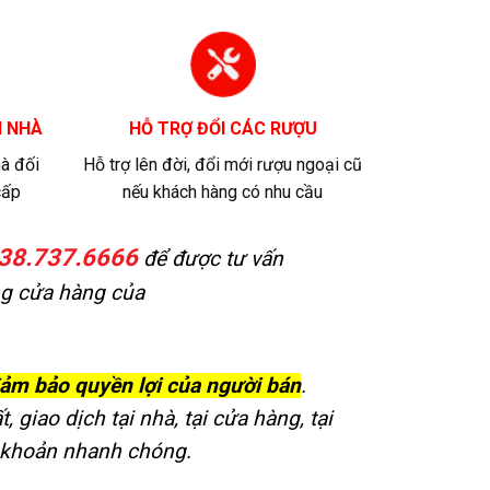
I NHÀ
HỖ TRỢ ĐỔI CÁC RƯỢU
hà đối
Hỗ trợ lên đời, đổi mới rượu ngoại cũ
cấp
nếu khách hàng có nhu cầu
38.737.6666
để được tư vấn
ống cửa hàng của
đảm bảo quyền lợi của người bán
.
 giao dịch tại nhà, tại cửa hàng, tại
ển khoản nhanh chóng.