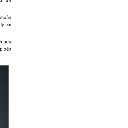
chỉ để
 khoản
lý chi
ch sưu
ắp xếp