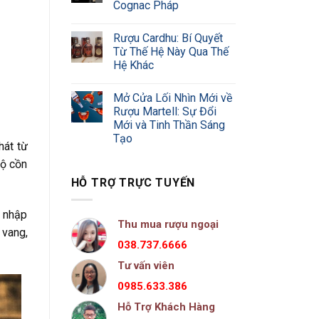
Cognac Pháp
Rượu Cardhu: Bí Quyết
Từ Thế Hệ Này Qua Thế
Hệ Khác
Mở Cửa Lối Nhìn Mới về
Rượu Martell: Sự Đổi
Mới và Tinh Thần Sáng
Tạo
hát từ
độ cồn
HỖ TRỢ TRỰC TUYẾN
à nhập
Thu mua rượu ngoại
 vang,
038.737.6666
Tư vấn viên
0985.633.386
Hỗ Trợ Khách Hàng