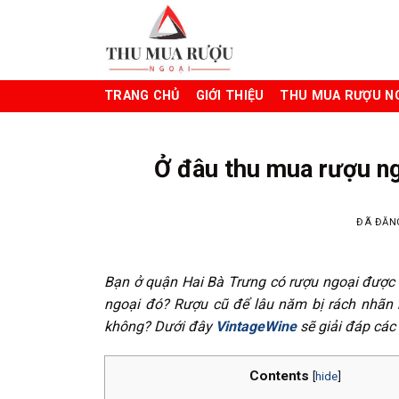
Chuyển
đến
nội
dung
TRANG CHỦ
GIỚI THIỆU
THU MUA RƯỢU N
Ở đâu thu mua rượu ng
ĐÃ ĐĂN
Bạn ở quận Hai Bà Trưng có rượu ngoại được 
ngoại đó? Rượu cũ để lâu năm bị rách nhãn
không? Dưới đây
VintageWine
sẽ giải đáp các
Contents
[
hide
]