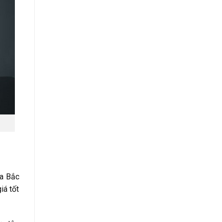
ía Bắc
iá tốt