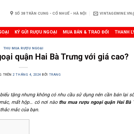
SỐ 38 TRẦN CUNG - CỔ NHUẾ - HÀ NỘI
VINTAGEWINE.V
GOẠI
KÝ GỬI RƯỢU NGOẠI
MUA BÁN & TRAO ĐỔI
THANH L
THU MUA RƯỢU NGOẠI
oại quận Hai Bà Trưng với giá cao?
G TRÊN
2 THÁNG 4, 2024
BỞI
TRANG
biếu tặng nhưng không có nhu cầu sử dụng nên cần bán lại s
 mác, mất hộp… có nơi nào
thu mua rượu ngoại quận Hai Bà 
 thắc mắc của bạn.