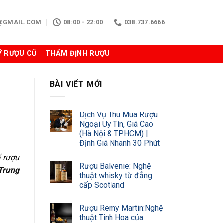
N@GMAIL.COM
08:00 - 22:00
038.737.6666
Ý RƯỢU CŨ
THẨM ĐỊNH RƯỢU
BÀI VIẾT MỚI
Dịch Vụ Thu Mua Rượu
Ngoại Uy Tín, Giá Cao
(Hà Nội & TP.HCM) |
Định Giá Nhanh 30 Phút
ố rượu
Rượu Balvenie: Nghệ
Trưng
thuật whisky từ đẳng
cấp Scotland
Rượu Remy Martin:Nghệ
thuật Tinh Hoa của