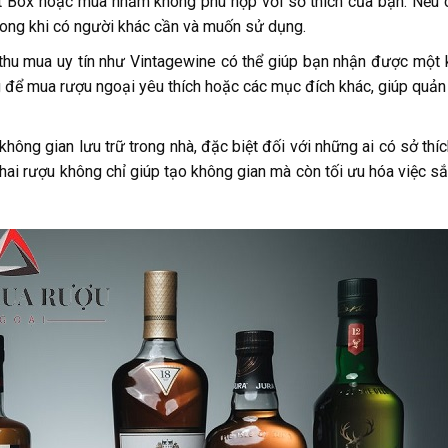
t Box hoặc mua nhầm không phù hợp với sở thích của bạn. Nếu 
 trong khi có người khác cần và muốn sử dụng.
ỉ thu mua uy tín như
Vintagewine
có thể giúp bạn nhận được một
ng để mua rượu ngoại yêu thích hoặc các mục đích khác, giúp quản 
không gian lưu trữ trong nhà, đặc biệt đối với những ai có sở thí
hai rượu không chỉ giúp tạo không gian mà còn tối ưu hóa việc s