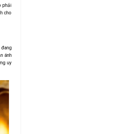
o phải
nh cho
– đang
ản ánh
ưng
uy