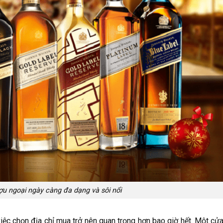
ợu ngoại ngày càng đa dạng và sôi nổi
việc chọn địa chỉ mua trở nên quan trọng hơn bao giờ hết. Một cử