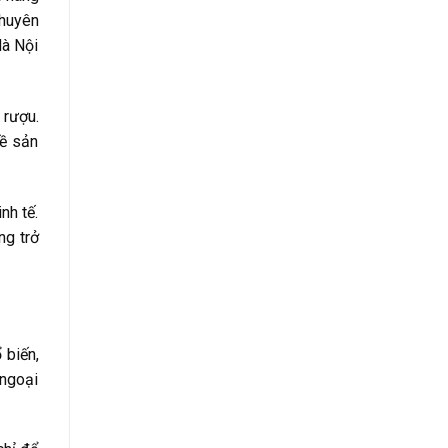
chuyên
Hà Nội
 rượu.
về sản
nh tế.
ng trở
 biến,
 ngoại