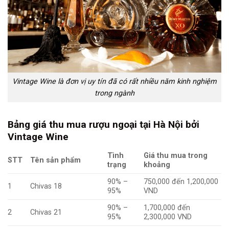
Vintage Wine là đơn vị uy tín đã có rất nhiều năm kinh nghiệm
trong ngành
Bảng giá thu mua rượu ngoại tại Hà Nội bởi
Vintage Wine
Tình
Giá thu mua trong
STT
Tên sản phẩm
trạng
khoảng
90% –
750,000 đến 1,200,000
1
Chivas 18
95%
VND
90% –
1,700,000 đến
2
Chivas 21
95%
2,300,000 VND