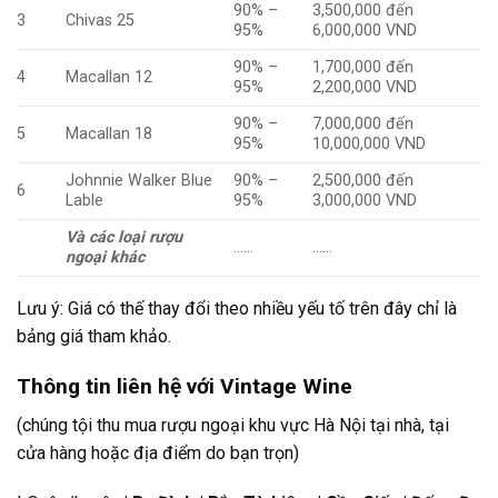
90% –
3,500,000 đến
3
Chivas 25
95%
6,000,000 VND
90% –
1,700,000 đến
4
Macallan 12
95%
2,200,000 VND
90% –
7,000,000 đến
5
Macallan 18
95%
10,000,000 VND
Johnnie Walker Blue
90% –
2,500,000 đến
6
Lable
95%
3,000,000 VND
Và các loại rượu
……
……
ngoại khác
Lưu ý: Giá có thế thay đổi theo nhiều yếu tố trên đây chỉ là
bảng giá tham khảo.
Thông tin liên hệ với Vintage Wine
(chúng tội thu mua rượu ngoại khu vực Hà Nội tại nhà, tại
cửa hàng hoặc địa điểm do bạn trọn)