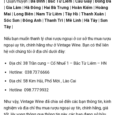
| Quận/huyện
| Ba Đình | Bắc Từ Liêm | Cầu Giấy | Đống Đa
| Gia Lâm | Hà Đông | Hai Bà Trưng | Hoàn Kiếm | Hoàng
Mai | Long Biên | Nam Từ Liêm | Tây Hồ | Thanh Xuân |
Sóc Sơn | Đông Anh | Thanh Trì | Mê Linh | Hà Tây | Sơn
Tây |
Nếu bạn muốn thanh lý chai rượu ngoại ở cơ sở thu mua rượu
ngoại uy tín, chính hãng như ở Vintage Wine. Bạn có thể liên
hệ với chúng tôi ở địa chỉ dưới đây:
Địa chỉ: 38 Trần cung – Cổ Nhuế 1 – Bắc Từ Liêm – HN
Hotline: 038.737.6666
Địa chỉ: 58 Kim Hải, Phố Mới , Lào Cai
Hotline 098.777.9932
Như vậy, Vintage Wine đã chia sẻ đến các bạn thông tin, kinh
nghiệm và địa chỉ thu mua rượu ngoại uy tín, chính hãng, giá
tốt. Hy vọng thông qua thông tin này, các bạn đang sở hữu