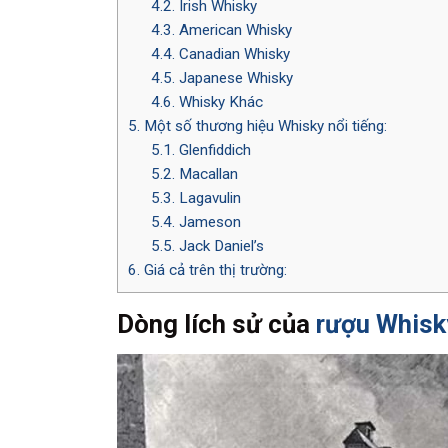
4.2.
Irish Whisky
4.3.
American Whisky
4.4.
Canadian Whisky
4.5.
Japanese Whisky
4.6.
Whisky Khác
5.
Một số thương hiệu Whisky nổi tiếng:
5.1.
Glenfiddich
5.2.
Macallan
5.3.
Lagavulin
5.4.
Jameson
5.5.
Jack Daniel’s
6.
Giá cả trên thị trường:
Dòng lích sử của
rượu Whisk