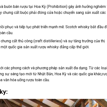
và buôn bán rượu tại Hoa Kỳ (Prohibition) gây ảnh hưởng nghiêm 
áy chưng cất buộc phải đóng cửa hoặc chuyển sang sản xuất các
hồi phục và tiếp tục phát triển mạnh mẽ. Scotch whisky bắt đầu 
toàn cầu.
hưng cất thủ công (craft distilleries) và sự tăng trưởng của thị
 một quốc gia sản xuất rượu whisky đẳng cấp thế giới.
 với các phong cách và phương pháp sản xuất đa dạng. Từ các loạ
ng sự sáng tạo mới từ Nhật Bản, Hoa Kỳ và các quốc gia khác,rư
ủa văn hóa uống rượu toàn cầu.
ky: