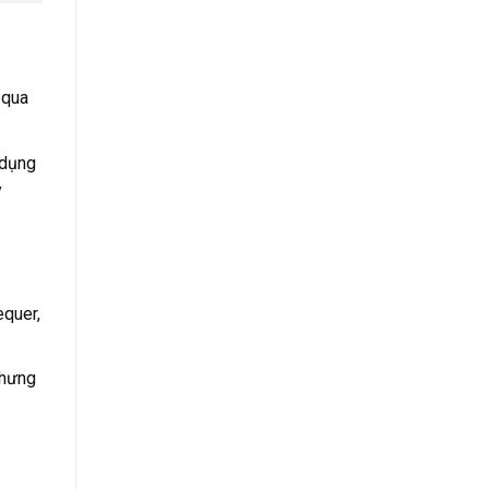
 qua
 dụng
y
equer,
chưng