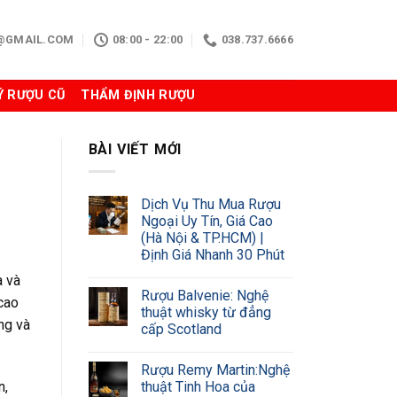
N@GMAIL.COM
08:00 - 22:00
038.737.6666
Ý RƯỢU CŨ
THẨM ĐỊNH RƯỢU
BÀI VIẾT MỚI
Dịch Vụ Thu Mua Rượu
Ngoại Uy Tín, Giá Cao
(Hà Nội & TP.HCM) |
Định Giá Nhanh 30 Phút
a và
Rượu Balvenie: Nghệ
cao
thuật whisky từ đẳng
ng và
cấp Scotland
Rượu Remy Martin:Nghệ
thuật Tinh Hoa của
n,