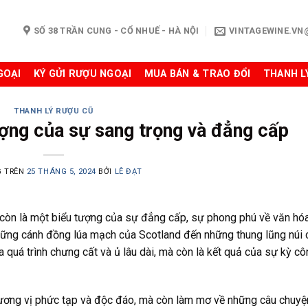
SỐ 38 TRẦN CUNG - CỔ NHUẾ - HÀ NỘI
VINTAGEWINE.V
GOẠI
KÝ GỬI RƯỢU NGOẠI
MUA BÁN & TRAO ĐỔI
THANH L
THANH LÝ RƯỢU CŨ
ợng của sự sang trọng và đẳng cấp
G TRÊN
25 THÁNG 5, 2024
BỞI
LÊ ĐẠT
 còn là một biểu tượng của sự đẳng cấp, sự phong phú về văn hó
 những cánh đồng lúa mạch của Scotland đến những thung lũng núi 
quá trình chưng cất và ủ lâu dài, mà còn là kết quả của sự kỳ cô
hương vị phức tạp và độc đáo, mà còn làm mơ về những câu chuyệ