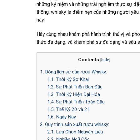
những kỷ niệm và những trải nghiệm thực sự đặc
thống, whisky là điểm hẹn của những người yêu 
này.
Hãy cùng nhau khám phá hành trình thú vị và pho
thức đa dạng, và khám phá sự đa dạng và sâu sắ
Contents
[
hide
]
1.
Dòng lích sử của rượu Whisky:
1.1.
Thời Kỳ Sơ Khai
1.2.
Sự Phát Triển Ban Đầu
1.3.
Thời Kỳ Hiện Đại Hóa
1.4.
Sự Phát Triển Toàn Cầu
1.5.
Thế Kỷ 20 và 21
1.6.
Ngày Nay
2.
Quy trình sản xuất rượu whisky:
2.1.
Lựa Chọn Nguyên Liệu
2.2.
Nghiền Ngũ Cốc