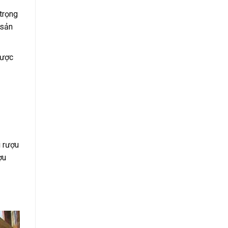
trọng
 sản
được
i rượu
ợu