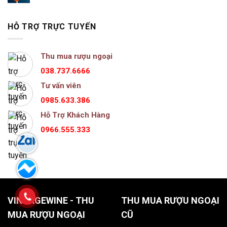
HỖ TRỢ TRỰC TUYẾN
Thu mua rượu ngoại
038.737.6666
Tư vấn viên
0985.633.386
Hỗ Trợ Khách Hàng
0966.555.333
VINTAGEWINE - THU
THU MUA RƯỢU NGOẠI
MUA RƯỢU NGOẠI
CŨ